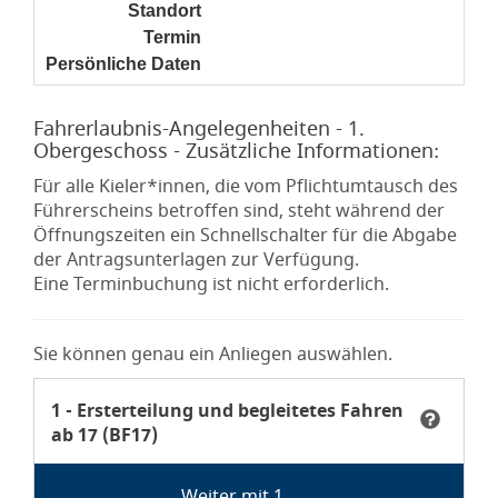
Standort
noch nicht gesetzt
Termin
noch nicht gesetzt
Persönliche Daten
noch nicht gesetzt
Fahrerlaubnis-Angelegenheiten - 1.
Obergeschoss - Zusätzliche Informationen:
Für alle Kieler*innen, die vom Pflichtumtausch des
Führerscheins betroffen sind, steht während der
Öffnungszeiten ein Schnellschalter für die Abgabe
der Antragsunterlagen zur Verfügung.
Eine Terminbuchung ist nicht erforderlich.
Sie können genau ein Anliegen auswählen.
Anliegen Ersterteilung und begleitetes Fahren ab 17 (B
Anliegen
1 - Ersterteilung und begleitetes Fahren
ab 17 (BF17)
Tooltip Bitte beachten Sie unbedingt: Bringen Sie al