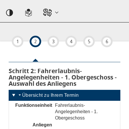
Hauptregion der Seite anspringen
Einstellungen
1
2
3
4
5
6
Schritt 2
von 6
: Fahrerlaubnis-
Angelegenheiten - 1. Obergeschoss -
Auswahl des Anliegens
Übersicht zu Ihrem Termin
Funktionseinheit
Fahrerlaubnis-
Angelegenheiten - 1.
Obergeschoss
Anliegen
noch nicht gesetzt