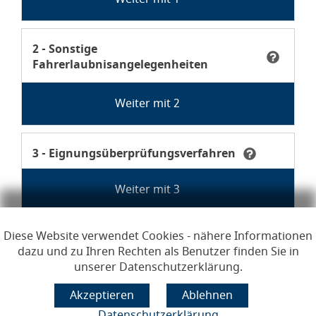
Anliegen Sonstige Fahrerlaubnisangelegenheiten
Anliegen
2 - Sonstige
Fahrerlaubnisangelegenheiten
Tooltip Derzeit kommt es zu einer erhöhten Nachfrag
Anliegen Eignungsüberprüfungsverfahren
Anliegen
3 - Eignungsüberprüfungsverfahren
Tooltip Bitte beachten Sie: Hier können Sie keine 
Diese Website verwendet Cookies - nähere Informationen
dazu und zu Ihren Rechten als Benutzer finden Sie in
unserer Datenschutzerklärung.
Impressum
Datenschutzerklärung
Datenschutzerklärung